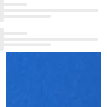
Samen
Kürbisprotein
Booster ohne
Beta-Alanin
Koffein
Nudeln, 
Arginin
Quinoa
Glutamin
Longevity
Neu