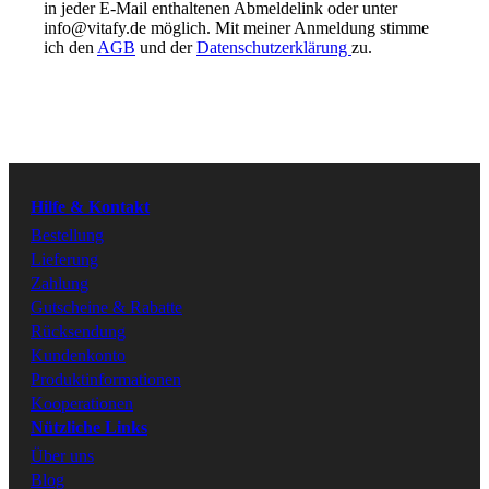
in jeder E-Mail enthaltenen Abmeldelink oder unter
info@vitafy.de möglich. Mit meiner Anmeldung stimme
Better health.
ich den
AGB
und der
Better you.
Datenschutzerklärung
zu.
FOLGE UNS
Instagram
Hilfe & Kontakt
Facebook
Bestellung
Lieferung
Zahlung
Gutscheine & Rabatte
Rücksendung
Kundenkonto
Produktinformationen
Kooperationen
Nützliche Links
Über uns
Blog