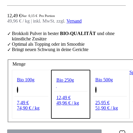
Angebot
12,49 €
Nur
0,15 €
Pro Portion
49,96 € / kg
|
inkl. MwSt. zzgl.
Versand
Brokkoli Pulver in bester
BIO-QUALITÄT
und ohne
künstliche Zusätze
Optimal als Topping oder im Smoothie
Bringt neuen Schwung in deine Gerichte
Menge
Bio 100g
Bio 500g
Bio 250g
12,49 €
7,49 €
25,95 €
49,96 € / kg
74,90 € / kg
51,90 € / kg