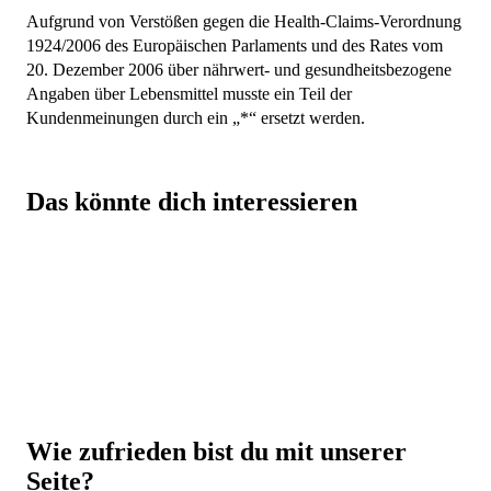
Aufgrund von Verstößen gegen die Health-Claims-Verordnung
1924/2006 des Europäischen Parlaments und des Rates vom
20. Dezember 2006 über nährwert- und gesundheitsbezogene
Angaben über Lebensmittel musste ein Teil der
Kundenmeinungen durch ein „*“ ersetzt werden.
Das könnte dich interessieren
Beste Qualität zu besten Preisen
Eine hammer Auswahl von über 5.000 Produkten
Beste Preise auf Top Marken-Produkte
Über 30.000 Trusted Shops Bewertungen (DE +
Wie zufrieden bist du mit unserer
AT)
Seite?
Laborgeprüfte Qualität und strenge