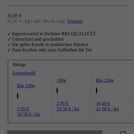
Angebot
31,95 €
31,95 € / kg
|
inkl. MwSt. zzgl.
Versand
Ingwerwurzel in höchster BIO-QUALITÄT
Getrocknet und geschnitten
Die gelbe Knolle in praktischen Stücken
Zum Kochen oder zum Aufbrühen für Tee
Menge
Ausverkauft
100g
Bio 250g
Bio 100g
2,95 €
10,49 €
5,95 €
29,50 € / kg
41,96 € / kg
59,50 € / kg