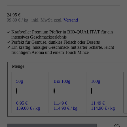
Angebot
24,95 €
99,80 € / kg
|
inkl. MwSt. zzgl.
Versand
Kraftvoller Premium Pfeffer in BIO-QUALITÄT für ein
intensives Geschmackserlebnis
Perfekt für Gemüse, dunkles Fleisch oder Deserts
Ein kräftig, nussiger Geschmack mit zarter Schärfe, leicht
fruchtigem Aroma und einem Touch Minze
Menge
50g
Bio 100g
100g
6,95 €
11,49 €
11,49 €
139,00 € / kg
114,90 € / kg
114,90 € / kg