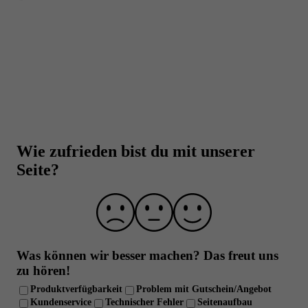
Beste Qualität zu besten Preisen
Eine hammer Auswahl von über 5.000 Produkten
Beste Preise auf Top Marken-Produkte
Über 30.000 Trusted Shops Bewertungen (DE +
Wie zufrieden bist du mit unserer
AT)
Seite?
Laborgeprüfte Qualität und strenge
Qualitätskontrolle
Über 10 Jahre Erfahrung
Was können wir besser machen?
Das freut uns
zu hören!
Produktverfügbarkeit
Problem mit Gutschein/Angebot
Kundenservice
Technischer Fehler
Seitenaufbau