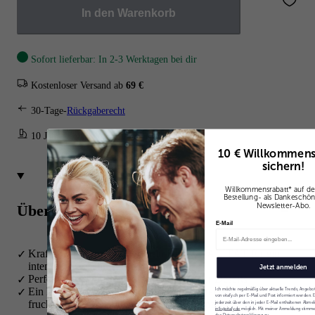
In den Warenkorb
Sofort lieferbar: In 2-3 Werktagen bei dir
Kostenloser Versand ab
69 €
30-Tage-
Rückgaberecht
10 Jahre Erfahrung
10 € Willkommens
sichern!
Willkommensrabatt* auf de
Bestellung- als Dankeschön
Newsletter-Abo.
Übersicht
E-Mail
Kraftvoller Premium Pfeffer in BIO-QUALITÄT für ein
intensives Geschmackserlebnis
Jetzt anmelden
Perfekt für Gemüse, dunkles Fleisch oder Deserts
Ein kräftig, nussiger Geschmack mit zarter Schärfe, leicht
Ich möchte regelmäßig über aktuelle Trends, Angebo
von vitafy.ch per E-Mail und Post informiert werden. 
fruchtigem Aroma und einem Touch Minze
jederzeit über den in jeder E-Mail enthaltenen Abmel
info@vitafy.de
möglich. Mit meiner Anmeldung stimme