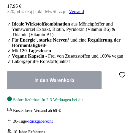
Angebot
17,95 €
320,54 € / kg
|
inkl. MwSt. zzgl.
Versand
Ideale Wirkstoffkombination
aus Mönchpfeffer und
Yamswurzel Extrakt, Biotin, Pyridoxin (Vitamin B6) &
Thiamin (Vitamin B1)
Für
Energie¹
,
starke Nerven²
und eine
Regulierung der
Hormontätigkeit³
Mit
120 Tagesdosen
Vegane Kapseln
- Frei von Zusatzstoffen und 100% vegan
Laborgeprüfte Rohstoffqualität
In den Warenkorb
Sofort lieferbar: In 2-3 Werktagen bei dir
Kostenloser Versand ab
69 €
30-Tage-
Rückgaberecht
10 Jahre Erfahrung