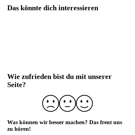
Das könnte dich interessieren
Beste Qualität zu besten Preisen
Eine hammer Auswahl von über 5.000 Produkten
Beste Preise auf Top Marken-Produkte
Über 30.000 Trusted Shops Bewertungen (DE +
Wie zufrieden bist du mit unserer
AT)
Seite?
Laborgeprüfte Qualität und strenge
Qualitätskontrolle
Über 10 Jahre Erfahrung
Was können wir besser machen?
Das freut uns
zu hören!