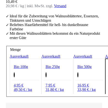
Angebot
10,49 €
20,98 € / kg
|
inkl. MwSt. zzgl.
Versand
Ideal für die Zubereitung von Walnussblättertee, Essenzen,
Tinkturen und Umschlägen
Beliebtes Haarfärbemittel für hell- bis dunkelbraune
Farbtöne
Mit diesen Wallnussblättern bekommst du ein Naturprodukt
erster Güte
Menge
Ausverkauft
Ausverkauft
Ausverkauft
A
Bio 100g
Bio 250g
Bio 500g
4,95 €
7,95 €
16,95 €
49,50 € / kg
31,80 € / kg
33,90 € / kg