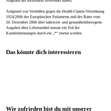
Abgeben der Rezension verwendet haben.
Aufgrund von Verstößen gegen die Health-Claims-Verordnung
1924/2006 des Europäischen Parlaments und des Rates vom
20. Dezember 2006 über nährwert- und gesundheitsbezogene
Angaben über Lebensmittel musste ein Teil der
Kundenmeinungen durch ein „*“ ersetzt werden.
Das könnte dich interessieren
Beste Qualität zu besten Preisen
Eine hammer Auswahl von über 5.000 Produkten
Beste Preise auf Top Marken-Produkte
Über 30.000 Trusted Shops Bewertungen (DE +
Wie zufrieden bist du mit unserer
AT)