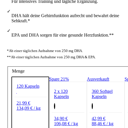
Für intensives Training und tägliche Ergänzung.
DHA hält deine Gehirnfunktion aufrecht und bewahrt deine
Sehkraft.*
EPA und DHA sorgen für eine gesunde Herzfunktion.**
*Ab einer täglichen Aufnahme von 250 mg DHA.
**Ab einer täglichen Aufnahme von 250 mg DHA & EPA.
Menge
Spare 21%
Ausverkauft
120 Kapseln
2 x 120
360 Softgel
Kapseln
Kapseln
21,99 €
134,09 € / kg
34,90 €
42,99 €
106,08 € / kg
88,46 € / kg