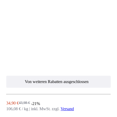
Von weiteren Rabatten ausgeschlossen
Angebot
Regulärer Preis
34,90 €
43,98 €
-21%
106,08 € / kg
|
inkl. MwSt. zzgl.
Versand