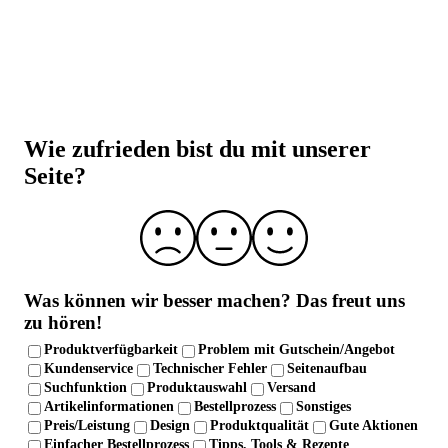
Beste Qualität zu besten Preisen
Eine hammer Auswahl von über 5.000 Produkten
Beste Preise auf Top Marken-Produkte
Über 30.000 Trusted Shops Bewertungen (DE +
Wie zufrieden bist du mit unserer
AT)
Seite?
Laborgeprüfte Qualität und strenge
Qualitätskontrolle
Über 10 Jahre Erfahrung
Was können wir besser machen?
Das freut uns
zu hören!
Produktverfügbarkeit
Problem mit Gutschein/Angebot
Kundenservice
Technischer Fehler
Seitenaufbau
Suchfunktion
Produktauswahl
Versand
Artikelinformationen
Bestellprozess
Sonstiges
Preis/Leistung
Design
Produktqualität
Gute Aktionen
Einfacher Bestellprozess
Tipps, Tools & Rezepte