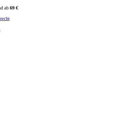
nd ab
69 €
recht
g