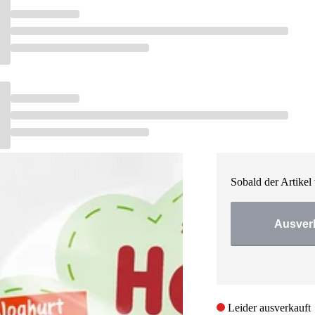
Samen
Kürbisprotein
Booster ohne
Beta-Alanin
Koffein
Nudeln, 
Bio-Fruchtpüree mi
Arginin
Quinoa
Ohne Zuckerzusatz 
Glutamin
Ungekühlt haltbar
Recyclebare Verpa
Ab dem 8. Monat
Longevity
Ausverkauft
Sobald der Artikel 
Ausver
Leider ausverkauft