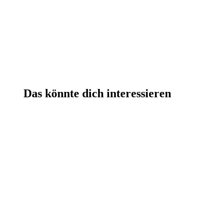
Review schreiben
Das könnte dich interessieren
Beste Qualität zu besten Preisen
Eine hammer Auswahl von über 5.000 Produkten
Beste Preise auf Top Marken-Produkte
Über 30.000 Trusted Shops Bewertungen (DE + 
Laborgeprüfte Qualität und strenge Qualitätskontro
Über 10 Jahre Erfahrung