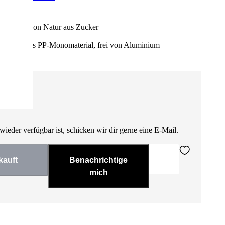
Al
Backmischungen
Besserer Fokus
Reis &
He
t Joghurt
Fitness für Frauen
- enthält von Natur aus Zucker
Sa
Su
ckung – aus PP-Monomaterial, frei von Aluminium
O
wieder verfügbar ist, schicken wir dir gerne eine E-Mail.
kauft
Benachrichtige
mich